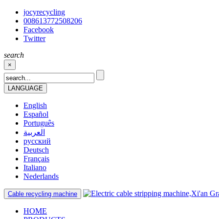
jocyrecycling
008613772508206
Facebook
Twitter
search
×
LANGUAGE
English
Español
Português
العربية
русский
Deutsch
Français
Italiano
Nederlands
Cable recycling machine
HOME